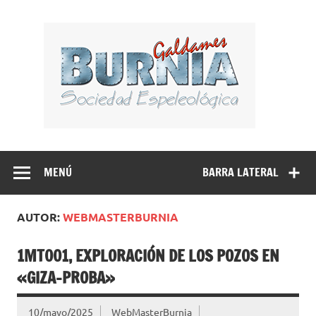
Saltar
al
BUR
contenido
Sociedad Espeleológica – Espeleologi Elkartea.
Espeleología Caving Encartaciones Bizkaia Galdames
Turtziotz -Trucios Karrantza – Carranza. Cueva, sima,
MENÚ
BARRA LATERAL
Leize, Kobazulo, Cave
AUTOR:
WEBMASTERBURNIA
1MT001, EXPLORACIÓN DE LOS POZOS EN
«GIZA-PROBA»
10/mayo/2025
WebMasterBurnia