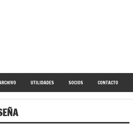
URNIA
speleología Caving Encartaciones Bizkaia Galdames Turtziotz -T
ARCHIVO
UTILIDADES
SOCIOS
CONTACTO
SEÑA