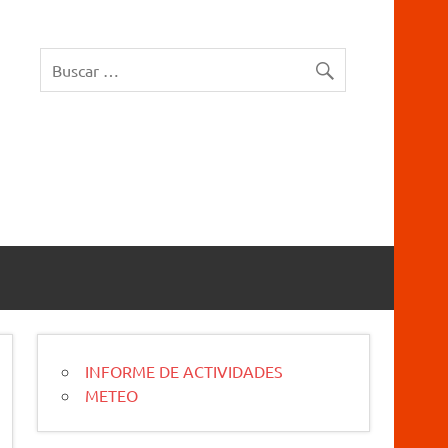
rucios Karrantza – Carranza. Cueva, sima, Leize, Kobazulo, Cave
INFORME DE ACTIVIDADES
METEO