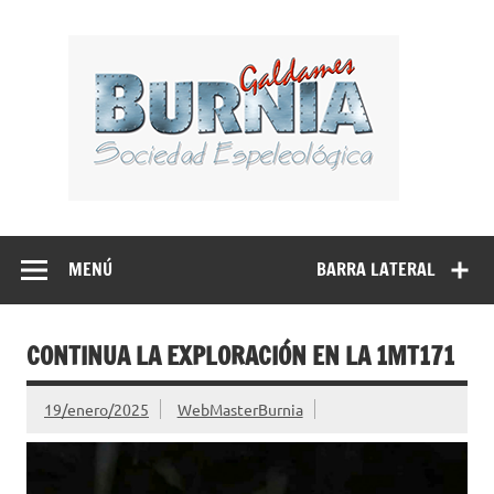
Saltar
al
BUR
contenido
Sociedad Espeleológica – Espeleologi Elkartea.
Espeleología Caving Encartaciones Bizkaia Galdames
Turtziotz -Trucios Karrantza – Carranza. Cueva, sima,
MENÚ
BARRA LATERAL
Leize, Kobazulo, Cave
CONTINUA LA EXPLORACIÓN EN LA 1MT171
19/enero/2025
WebMasterBurnia