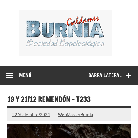
Saltar
al
BUR
contenido
Sociedad Espeleológica – Espeleologi Elkartea.
Espeleología Caving Encartaciones Bizkaia Galdames
Turtziotz -Trucios Karrantza – Carranza. Cueva, sima,
MENÚ
BARRA LATERAL
Leize, Kobazulo, Cave
19 Y 21/12 REMENDÓN – T233
22/diciembre/2024
WebMasterBurnia