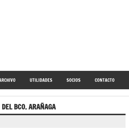
URNIA
speleología Caving Encartaciones Bizkaia Galdames Turtziotz -T
ARCHIVO
UTILIDADES
SOCIOS
CONTACTO
 DEL BCO. ARAÑAGA