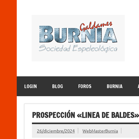
Saltar
al
contenido
B
Sociedad Espeleológica – Espeleologi Elkartea. E
LOGIN
BLOG
FOROS
BURNIA
PROSPECCIÓN «LINEA DE BALDES»
26/diciembre/2024
WebMasterBurnia