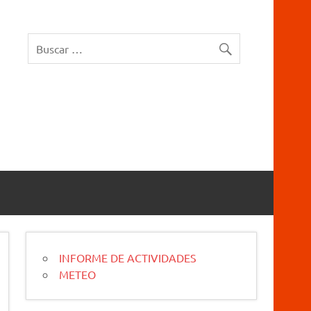
rucios Karrantza – Carranza. Cueva, sima, Leize, Kobazulo, Cave
INFORME DE ACTIVIDADES
METEO