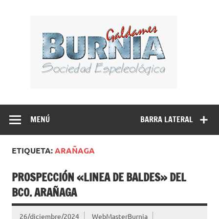
Saltar
al
BUR
contenido
Sociedad Espeleológica – Espeleologi Elkartea.
Espeleología Caving Encartaciones Bizkaia Galdames
Turtziotz -Trucios Karrantza – Carranza. Cueva, sima,
MENÚ
BARRA LATERAL
Leize, Kobazulo, Cave
ETIQUETA:
ARAÑAGA
PROSPECCIÓN «LINEA DE BALDES» DEL
BCO. ARAÑAGA
26/diciembre/2024
WebMasterBurnia