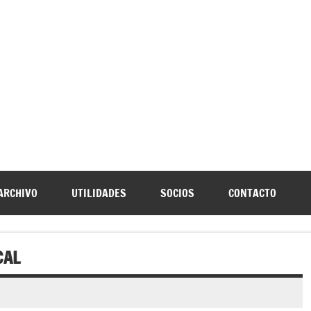
URNIA
speleología Caving Encartaciones Bizkaia Galdames Turtziotz -T
ARCHIVO
UTILIDADES
SOCIOS
CONTACTO
CAL