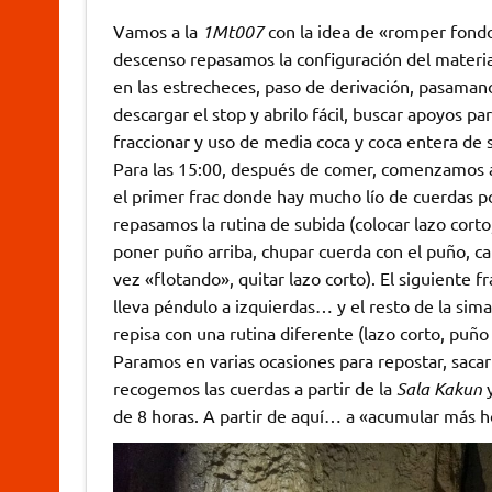
Vamos a la
1Mt007
con la idea de «romper fondo
descenso repasamos la configuración del material 
en las estrecheces, paso de derivación, pasaman
descargar el stop y abrilo fácil, buscar apoyos pa
fraccionar y uso de media coca y coca entera de 
Para las 15:00, después de comer, comenzamos a
el primer frac donde hay mucho lío de cuerdas p
repasamos la rutina de subida (colocar lazo corto,
poner puño arriba, chupar cuerda con el puño, ca
vez «flotando», quitar lazo corto). El siguiente f
lleva péndulo a izquierdas… y el resto de la sim
repisa con una rutina diferente (lazo corto, puño y
Paramos en varias ocasiones para repostar, sacar 
recogemos las cuerdas a partir de la
Sala Kakun
y
de 8 horas. A partir de aquí… a «acumular más h