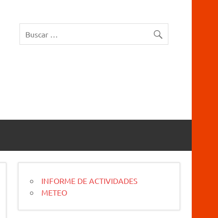
rucios Karrantza – Carranza. Cueva, sima, Leize, Kobazulo, Cave
INFORME DE ACTIVIDADES
METEO