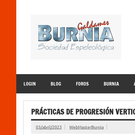
Saltar
al
contenido
B
Sociedad Espeleológica – Espeleologi Elkartea. E
LOGIN
BLOG
FOROS
BURNIA
PRÁCTICAS DE PROGRESIÓN VERTI
03/abril/2023
WebMasterBurnia