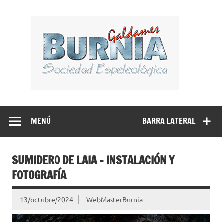
Saltar
al
BUR
contenido
Sociedad Espeleológica – Espeleologi Elkartea.
Espeleología Caving Encartaciones Bizkaia Galdames
Turtziotz -Trucios Karrantza – Carranza. Cueva, sima,
MENÚ
BARRA LATERAL
Leize, Kobazulo, Cave
SUMIDERO DE LAIA – INSTALACIÓN Y
FOTOGRAFÍA
13/octubre/2024
WebMasterBurnia