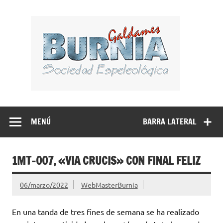
Saltar
al
BUR
contenido
Sociedad Espeleológica – Espeleologi Elkartea.
Espeleología Caving Encartaciones Bizkaia Galdames
Turtziotz -Trucios Karrantza – Carranza. Cueva, sima,
MENÚ
BARRA LATERAL
Leize, Kobazulo, Cave
1MT-007, «VIA CRUCIS» CON FINAL FELIZ
06/marzo/2022
WebMasterBurnia
En una tanda de tres fines de semana se ha realizado