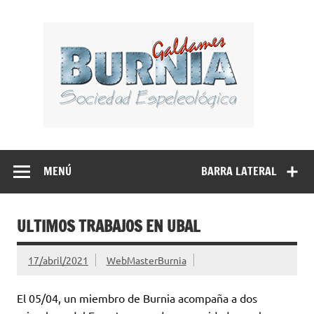
Saltar
al
BUR
contenido
Sociedad Espeleológica – Espeleologi Elkartea.
Espeleología Caving Encartaciones Bizkaia Galdames
Turtziotz -Trucios Karrantza – Carranza. Cueva, sima,
MENÚ
BARRA LATERAL
Leize, Kobazulo, Cave
ULTIMOS TRABAJOS EN UBAL
17/abril/2021
WebMasterBurnia
El 05/04, un miembro de Burnia acompaña a dos