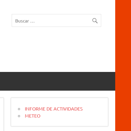
rucios Karrantza – Carranza. Cueva, sima, Leize, Kobazulo, Cave
INFORME DE ACTIVIDADES
METEO