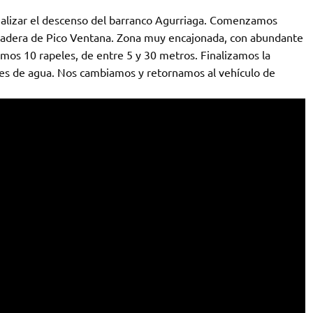
alizar el descenso del barranco Agurriaga. Comenzamos
a ladera de Pico Ventana. Zona muy encajonada, con abundante
amos 10 rapeles, de entre 5 y 30 metros. Finalizamos la
nes de agua. Nos cambiamos y retornamos al vehículo de