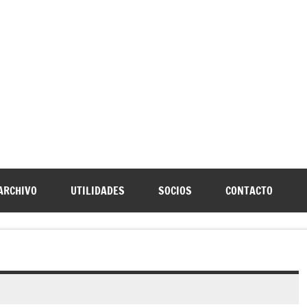
URNIA
speleología Caving Encartaciones Bizkaia Galdames Turtziotz -T
ARCHIVO
UTILIDADES
SOCIOS
CONTACTO