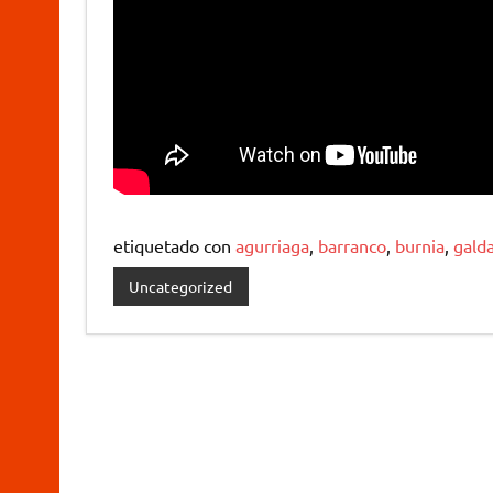
etiquetado con
agurriaga
,
barranco
,
burnia
,
gald
Uncategorized