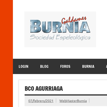
Saltar
al
contenido
B
Sociedad Espeleológica – Espeleologi Elkartea. E
LOGIN
BLOG
FOROS
BURNIA
BCO AGURRIAGA
07/febrero/2021
WebMasterBurnia