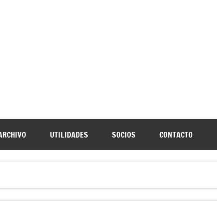
URNIA
speleología Caving Encartaciones Bizkaia Galdames Turtziotz -T
ARCHIVO
UTILIDADES
SOCIOS
CONTACTO