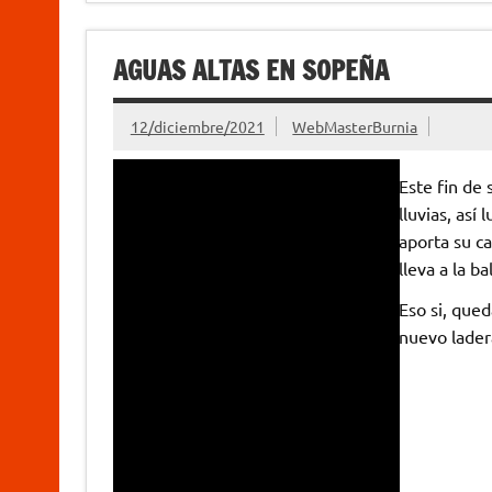
AGUAS ALTAS EN SOPEÑA
12/diciembre/2021
WebMasterBurnia
Este fin de
lluvias, así
aporta su ca
lleva a la ba
Eso si, que
nuevo lader