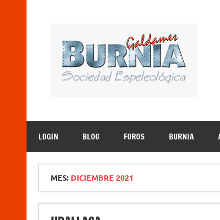
Saltar
al
contenido
B
Sociedad Espeleológica – Espeleologi Elkartea. E
LOGIN
BLOG
FOROS
BURNIA
MES:
DICIEMBRE 2021