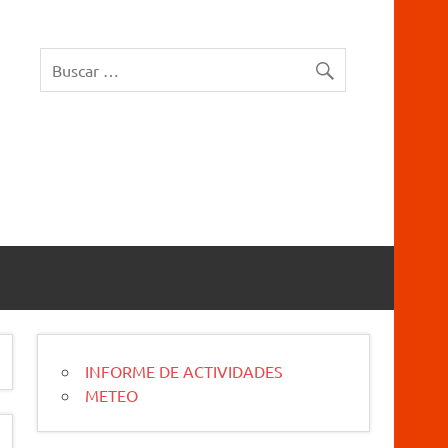
rucios Karrantza – Carranza. Cueva, sima, Leize, Kobazulo, Cave
INFORME DE ACTIVIDADES
METEO