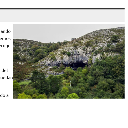
hando
etemos
recoge
 del
 Quedan
ndo a