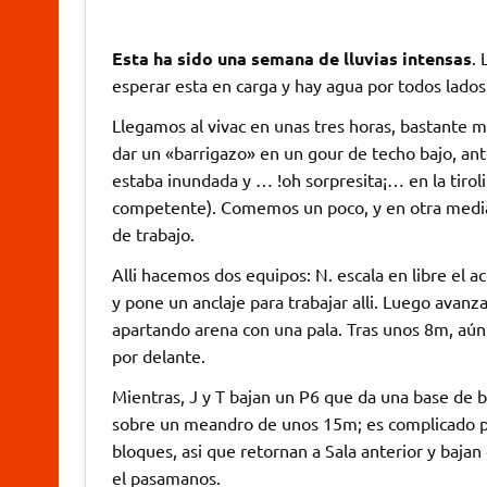
Esta ha sido una semana de lluvias intensas
. 
esperar esta en carga y hay agua por todos lados
Llegamos al vivac en unas tres horas, bastante 
dar un «barrigazo» en un gour de techo bajo, ante
estaba inundada y … !oh sorpresita¡… en la tirol
competente). Comemos un poco, y en otra media
de trabajo.
Alli hacemos dos equipos: N. escala en libre el a
y pone un anclaje para trabajar alli. Luego avanza
apartando arena con una pala. Tras unos 8m, aú
por delante.
Mientras, J y T bajan un P6 que da una base de
sobre un meandro de unos 15m; es complicado pa
bloques, asi que retornan a Sala anterior y baja
el pasamanos.