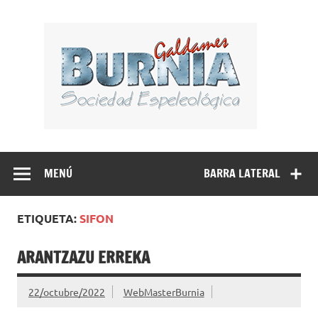
Saltar
al
BUR
contenido
Sociedad Espeleológica – Espeleologi Elkartea.
Espeleología Caving Encartaciones Bizkaia Galdames
Turtziotz -Trucios Karrantza – Carranza. Cueva, sima,
MENÚ
BARRA LATERAL
Leize, Kobazulo, Cave
ETIQUETA:
SIFON
ARANTZAZU ERREKA
22/octubre/2022
WebMasterBurnia