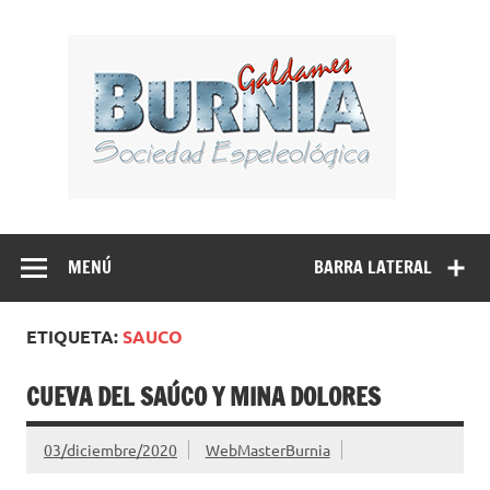
Saltar
al
BUR
contenido
Sociedad Espeleológica – Espeleologi Elkartea.
Espeleología Caving Encartaciones Bizkaia Galdames
Turtziotz -Trucios Karrantza – Carranza. Cueva, sima,
MENÚ
BARRA LATERAL
Leize, Kobazulo, Cave
ETIQUETA:
SAUCO
CUEVA DEL SAÚCO Y MINA DOLORES
03/diciembre/2020
WebMasterBurnia