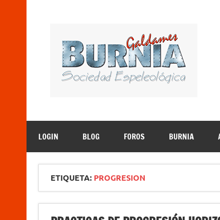
Saltar
al
contenido
B
Sociedad Espeleológica – Espeleologi Elkartea. E
LOGIN
BLOG
FOROS
BURNIA
ETIQUETA:
PROGRESION