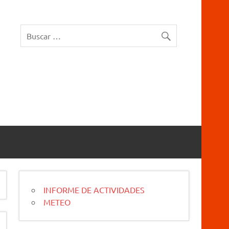
rucios Karrantza – Carranza. Cueva, sima, Leize, Kobazulo, Cave
INFORME DE ACTIVIDADES
METEO