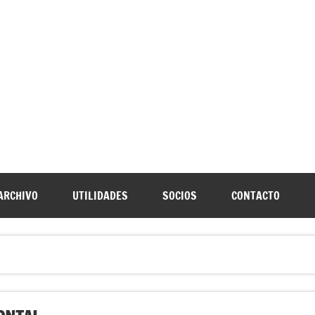
URNIA
speleología Caving Encartaciones Bizkaia Galdames Turtziotz -T
ARCHIVO
UTILIDADES
SOCIOS
CONTACTO