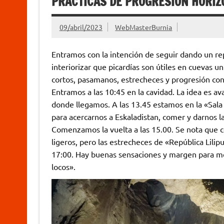
PRACTICAS DE PROGRESIÓN HORIZ
09/abril/2023
WebMasterBurnia
Entramos con la intención de seguir dando un rep
interiorizar que picardías son útiles en cuevas u
cortos, pasamanos, estrecheces y progresión con
Entramos a las 10:45 en la cavidad. La idea es av
donde llegamos. A las 13.45 estamos en la «Sal
para acercarnos a Eskaladistan, comer y darnos la
Comenzamos la vuelta a las 15.00. Se nota que 
ligeros, pero las estrecheces de «República Liliput
17:00. Hay buenas sensaciones y margen para me
locos».