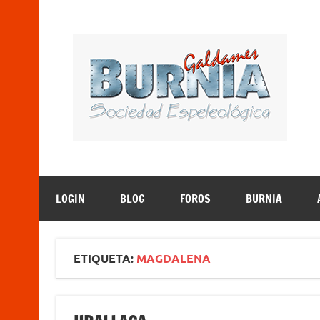
Saltar
al
contenido
B
Sociedad Espeleológica – Espeleologi Elkartea. E
LOGIN
BLOG
FOROS
BURNIA
ETIQUETA:
MAGDALENA