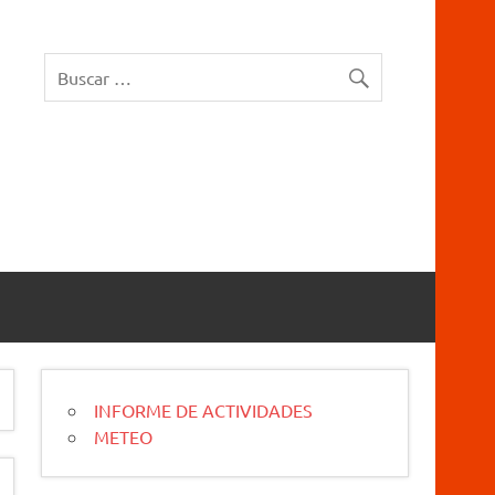
rucios Karrantza – Carranza. Cueva, sima, Leize, Kobazulo, Cave
INFORME DE ACTIVIDADES
METEO