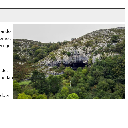
hando
etemos
recoge
 del
 Quedan
ndo a