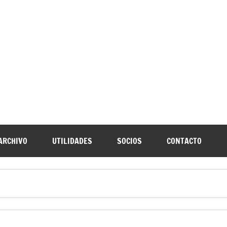
URNIA
speleología Caving Encartaciones Bizkaia Galdames Turtziotz -T
ARCHIVO
UTILIDADES
SOCIOS
CONTACTO