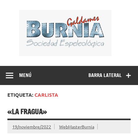
Saltar
al
BUR
contenido
Sociedad Espeleológica – Espeleologi Elkartea.
Espeleología Caving Encartaciones Bizkaia Galdames
Turtziotz -Trucios Karrantza – Carranza. Cueva, sima,
MENÚ
BARRA LATERAL
Leize, Kobazulo, Cave
ETIQUETA:
CARLISTA
«LA FRAGUA»
19/noviembre/2022
WebMasterBurnia