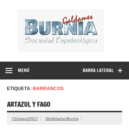
Saltar
al
BUR
contenido
Sociedad Espeleológica – Espeleologi Elkartea.
Espeleología Caving Encartaciones Bizkaia Galdames
Turtziotz -Trucios Karrantza – Carranza. Cueva, sima,
MENÚ
BARRA LATERAL
Leize, Kobazulo, Cave
ETIQUETA:
BARRANCOS
ARTAZUL Y FAGO
15/mayo/2021
WebMasterBurnia