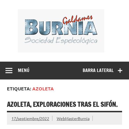
Saltar
al
BUR
contenido
Sociedad Espeleológica – Espeleologi Elkartea.
Espeleología Caving Encartaciones Bizkaia Galdames
Turtziotz -Trucios Karrantza – Carranza. Cueva, sima,
MENÚ
BARRA LATERAL
Leize, Kobazulo, Cave
ETIQUETA:
AZOLETA
AZOLETA, EXPLORACIONES TRAS EL SIFÓN.
17/septiembre/2022
WebMasterBurnia