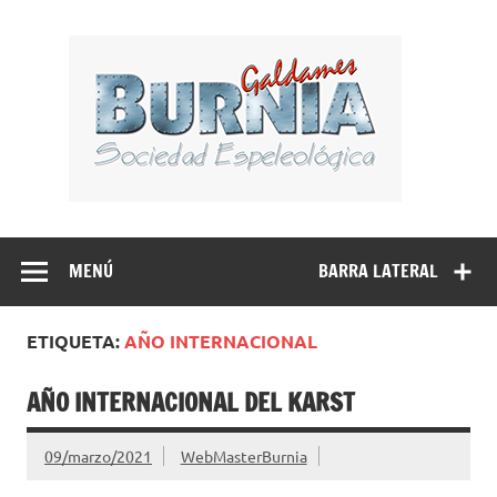
Saltar
al
BUR
contenido
Sociedad Espeleológica – Espeleologi Elkartea.
Espeleología Caving Encartaciones Bizkaia Galdames
Turtziotz -Trucios Karrantza – Carranza. Cueva, sima,
MENÚ
BARRA LATERAL
Leize, Kobazulo, Cave
ETIQUETA:
AÑO INTERNACIONAL
AÑO INTERNACIONAL DEL KARST
09/marzo/2021
WebMasterBurnia