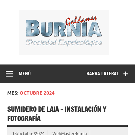
Saltar
al
BUR
contenido
Sociedad Espeleológica – Espeleologi Elkartea.
Espeleología Caving Encartaciones Bizkaia Galdames
Turtziotz -Trucios Karrantza – Carranza. Cueva, sima,
MENÚ
BARRA LATERAL
Leize, Kobazulo, Cave
MES:
OCTUBRE 2024
SUMIDERO DE LAIA – INSTALACIÓN Y
FOTOGRAFÍA
13/octubre/2024
WebMasterBurnia