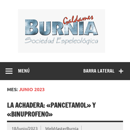
Saltar
al
BUR
contenido
Sociedad Espeleológica – Espeleologi Elkartea.
Espeleología Caving Encartaciones Bizkaia Galdames
Turtziotz -Trucios Karrantza – Carranza. Cueva, sima,
MENÚ
BARRA LATERAL
Leize, Kobazulo, Cave
MES:
JUNIO 2023
LA ACHADERA: «PANCETAMOL» Y
«BINUPROFENO»
18/junio/2023
WebMasterBurnia