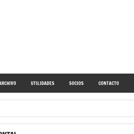
URNIA
speleología Caving Encartaciones Bizkaia Galdames Turtziotz -T
ARCHIVO
UTILIDADES
SOCIOS
CONTACTO