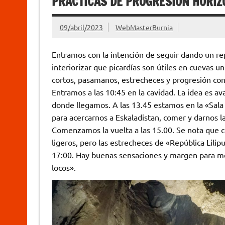
PRACTICAS DE PROGRESIÓN HORIZ
09/abril/2023
WebMasterBurnia
Entramos con la intención de seguir dando un rep
interiorizar que picardías son útiles en cuevas u
cortos, pasamanos, estrecheces y progresión con
Entramos a las 10:45 en la cavidad. La idea es av
donde llegamos. A las 13.45 estamos en la «Sal
para acercarnos a Eskaladistan, comer y darnos la
Comenzamos la vuelta a las 15.00. Se nota que 
ligeros, pero las estrecheces de «República Liliput
17:00. Hay buenas sensaciones y margen para me
locos».