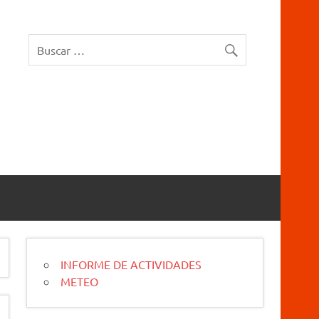
rucios Karrantza – Carranza. Cueva, sima, Leize, Kobazulo, Cave
INFORME DE ACTIVIDADES
METEO