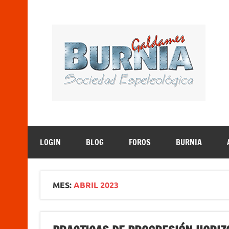
Saltar
al
contenido
B
Sociedad Espeleológica – Espeleologi Elkartea. E
LOGIN
BLOG
FOROS
BURNIA
MES:
ABRIL 2023