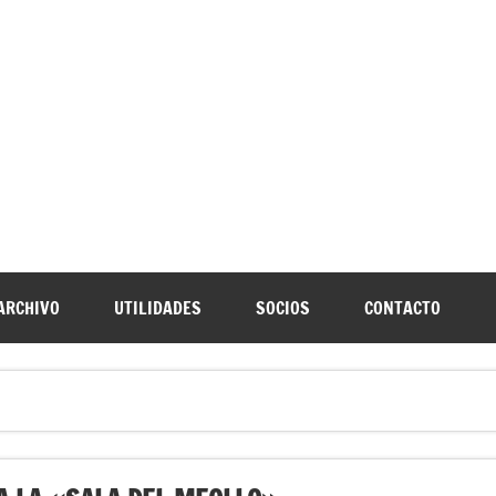
URNIA
speleología Caving Encartaciones Bizkaia Galdames Turtziotz -T
ARCHIVO
UTILIDADES
SOCIOS
CONTACTO