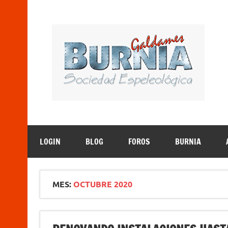
Saltar
al
contenido
B
Sociedad Espeleológica – Espeleologi Elkartea. E
LOGIN
BLOG
FOROS
BURNIA
MES:
OCTUBRE 2020