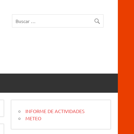
rucios Karrantza – Carranza. Cueva, sima, Leize, Kobazulo, Cave
INFORME DE ACTIVIDADES
METEO