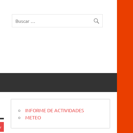
rucios Karrantza – Carranza. Cueva, sima, Leize, Kobazulo, Cave
INFORME DE ACTIVIDADES
METEO