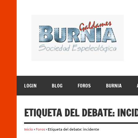
Saltar
al
contenido
B
Sociedad Espeleológica – Espeleologi Elkartea. E
LOGIN
BLOG
FOROS
BURNIA
ETIQUETA DEL DEBATE: INCI
Inicio
›
Foros
›
Etiqueta del debate: incidente