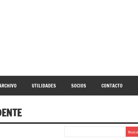
URNIA
speleología Caving Encartaciones Bizkaia Galdames Turtziotz -T
ARCHIVO
UTILIDADES
SOCIOS
CONTACTO
DENTE